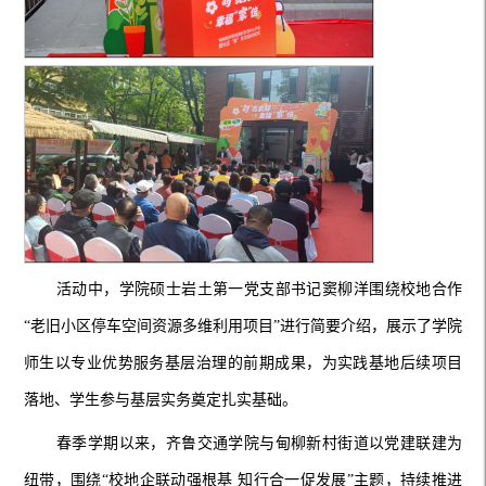
活动中，
学院硕士岩土第一党支部书记
窦柳洋围绕
校地合作
“老旧小区停车空间资源多维利用项目
”进行简要
介绍，展示
了学院
师生以专业优势服务基层治理的前期成果，为实践基地后续项目
落地、学生参与基层实务奠定扎实基础。
春季学期以来
，齐鲁交通学院与甸柳新村街道以党建联建为
纽带，围绕
“校地企联动强根基 知行合一促发展”主题，持续推进