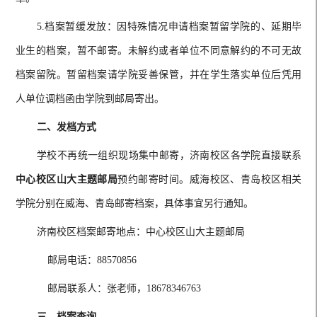
5.档案暂缓发放：因特殊情况申请档案
暂留学院的、
延期毕
业生的档案，暂不邮寄。未解约或者单位不同意解约的不可无故
档案留院。暂留档案请学院妥善保管，并在学生落实单位后凭用
人单位调档函由学院到邮局寄出。
二、发档方式
学校不再统一组织现场集中邮寄，济南校区各学院直接联系
中心校区山大主题邮局
预约邮寄时间。威海校区、青岛校区相关
学院分别在威海、青岛邮寄档案，具体事宜另行通知。
济南校区档案邮寄地点：中心校区山大主题邮局
邮局电话：
88570856
邮局联系人：张老师
，
1867834676
3
三、档案查询