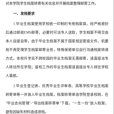
对本学院学生档案转寄有关信息并开展档案整理邮寄工作。
一、发档要求
1.毕业生档案使用学校统一印制的专用档案袋，经严格密封
后通过邮政EMS邮寄，必要时可派专人送取，学生档案不得交由
本人自提自带。由于毕业生档案不属于国家规定密级文件，机要
局不再受理学生档案邮寄业务，特殊保密单位自行沟通档案转递
方式。本校升学且不跨
校园的毕业生档案无需邮寄，请直接派专
人转往所在学院；留校工作的毕业生档案请直接派专人转往学校
人事部。
2.毕业生登记表、优秀毕业生评审表、高等学校毕业生档案
转寄单等一并装入毕业生档案。档案转寄单由学院登录校网，在
“毕业去向管理”-“导出档案转寄单”下载，“一生一份”放入档案，
避免因缺失材料造成退档。