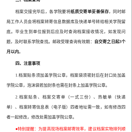
档案交接完毕后，各学院要将
纸质交寄单妥善保存
，同时邮
局工作人员会将档案转寄信息数据库及快递单号转给相关学院留
底。毕业生到单位报到后应及时查询档案接收情况，如发现问
题，及时联系学院查找。邮政受理查询有效期：
自交寄之日起
3个
月以内
。
四、注意事项
1.档案贴条须加盖学院公章，档案袋须密封后在封口处加盖
学院公章，泡沫袋若加封条也需在封条上加盖学院公章。
2.档案贴条、档案交寄单（一式三份）、热敏单（快递
单）、档案转寄信息表（电子版）四者地址需一致，如有修改四
者一起修改，修改处需加盖学院公章。
●特别提醒：为提高现场档案邮寄效率，建议档案实物排列顺