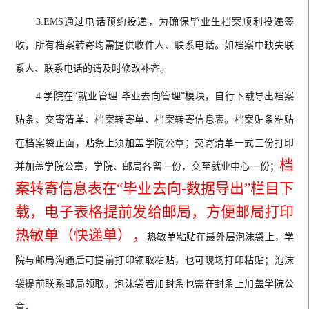
3.EMS通
过电话预约投递，
为
确保毕业生档案顺利投递签
收，所有档案转寄均需提供收件人、联系电话。如档案中缺失联
系人、联系电话的请及时修改补齐。
4.学院在“就业管理-毕业去向管理”模块，自行下载导出档案
贴条、交寄清单、档案转寄单、档案转寄信息表。档案贴条粘贴
在档案袋正面，贴条上须加盖学院公章；交寄清单一式三份打印
档
并加盖学院公章，学院、邮局各留一份，交至就业中心一份；
案转寄信息表在“毕业去向-数据导出”栏目下
载，电子表格提前发给邮局，方便邮局打印
热敏单（快递单），
热敏单粘贴在最外层泡沫袋上，学
院与邮局沟通后可提前打印领取粘贴，也可现场打印粘贴；泡沫
袋提前联系邮局领取，泡沫袋若加封条也需在封条上加盖学院公
章。