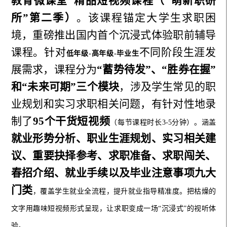
教育微课堂”精品短视频课程（“萌新职研
所”第二季）
。该课程锚定大学生求职困
境，重磅推出国内首个沉浸式体验职前辅导
课程。针对
不同阶段生涯发
低年级
-高年级-毕业生
展需求，课程分为
“蓄势待发”、“胜券在握”
和“未来可期”三个模块
，涉及学生常见的职
业规划和实习求职相关问题，有针对性地录
制了
95个干货短视频
（每节课程时长
3-5分钟）。涵盖
就业形势分析、职业生涯规划、实习相关建
议、重要抉择参考、求职准备、求职闯关、
春招介绍、就业手续以及毕业注意事项九大
门类
，覆盖学生就业全流程，提升就业指导精准度。把枯燥的
文字用趣味短视频形式呈现，让求职变成一场
“沉浸式”的视听体
验。