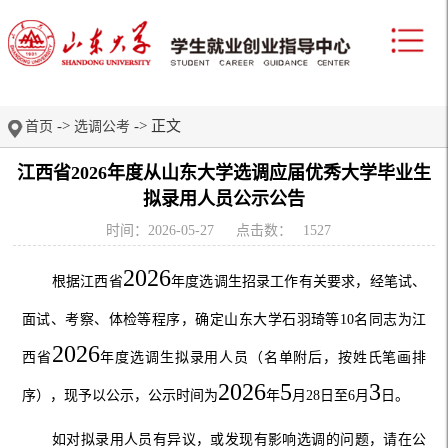
->
-> 正文
首页
选调公考
江西省2026年度从山东大学选调应届优秀大学毕业生
拟录用人员公示公告
时间：2026-05-27
点击数：
1527
202
6
根据江西省
年
度
选调生招录工作有关
要求
，
经笔试、
面试、考察、体检等程序，
确定
山东大学石羽琦等
10
名
同志为江
202
6
西省
年
度
选调生拟录用人员
（名单附后，按姓氏笔画排
202
6
5
3
序）
，现
予以
公示，公示时间为
年
月
28
日至
6
月
日。
如对拟录用人员有异议
，或发现有影响选调的问题
，请
在公