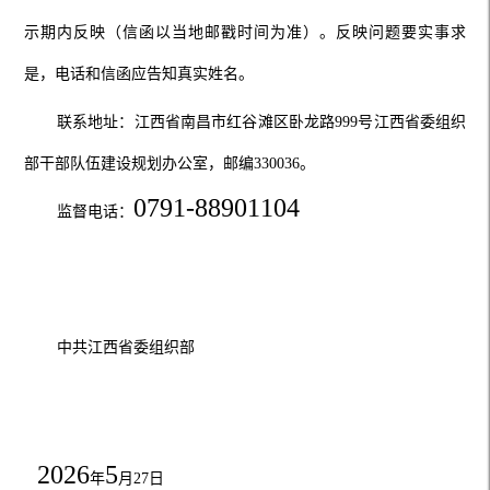
示期内反映（信函以当地邮戳时间为准）。反映问题要实事求
是，电话和信函应告知真实姓名。
联系地址：江西省南昌市红谷滩区卧龙路
999
号
江西省委组织
部干部队伍建设规划办公室
，邮编
330036
。
0791-88901104
监督电话：
中共江西省委组织部
202
6
5
年
月
2
7
日