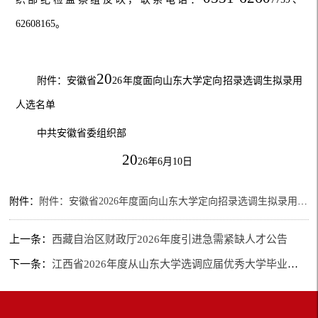
62608165
。
20
附件：安徽省
2
6
年
度
面向
山东
大学定向
招录
选调生
拟录用
人选
名单
中共安徽省委组织部
20
2
6
年
6
月
10
日
附件：
附件：安徽省2026年度面向山东大学定向招录选调生拟录用人选名单.xls
上一条：
西藏自治区财政厅2026年度引进急需紧缺人才公告
下一条：
江西省2026年度从山东大学选调应届优秀大学毕业生拟录用人员公示公告