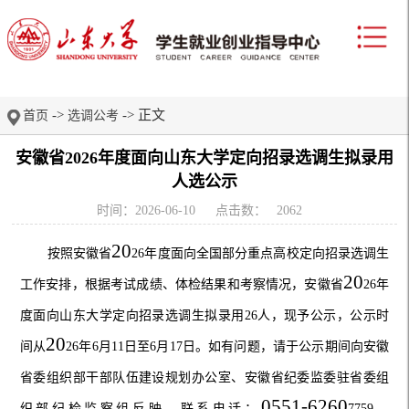
->
-> 正文
首页
选调公考
安徽省2026年度面向山东大学定向招录选调生拟录用
人选公示
时间：2026-06-10
点击数：
2062
20
按照安徽省
2
6
年
度
面向全国
部分
重点高校
定向
招录选调生
20
工作安排
，根据考试成绩、体检结果和考察情况，安徽省
2
6
年
度面向山东
大学定向
招录
选调生
拟录用
26
人
，现予公示
，
公示时
20
间从
2
6
年
6
月
11
日至
6
月
17
日。如
有问题
，
请于
公示期间向
安徽
省委组织部
干部队伍建设规划办公室
、安徽省纪委监委驻省委组
0551-6260
织部纪检监察组
反映
，
联系电话：
7759
、